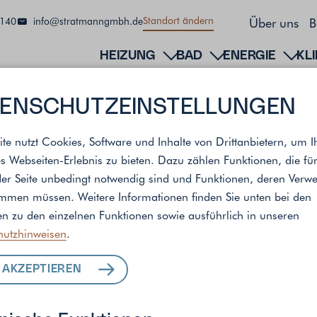
Über uns
B
Standort ändern
140
info@stratmanngmbh.de
HEIZUNG
BAD
ENERGIE
KL
ENSCHUTZ­EINSTELLUNGEN
ite nutzt Cookies, Software und Inhalte von Drittanbietern, um I
s Webseiten-Erlebnis zu bieten. Dazu zählen Funktionen, die fü
der Seite unbedingt notwendig sind und Funktionen, deren Ver
andort
immen müssen. Weitere Informationen finden Sie unten bei den
n zu den einzelnen Funktionen sowie ausführlich in unseren
hutzhinweisen
.
ALLE LEISTUNGEN
 AKZEPTIEREN
FÜR IHR ZUHAUSE