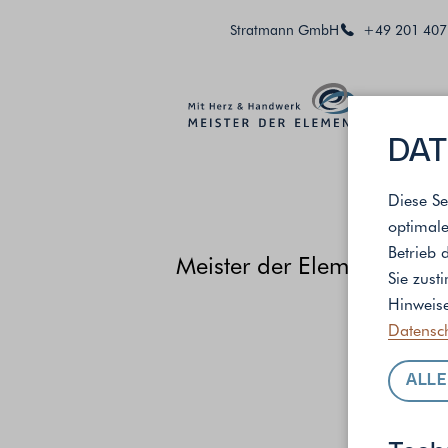
Stratmann GmbH
+49 201 407
DAT
Diese Se
optimale
Betrieb 
Meister der Elemente
/
St
Sie zust
Hinweise
Datensc
ALLE