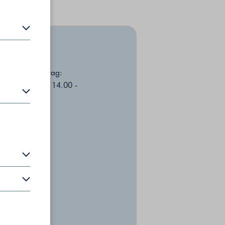
en zu
ag - Donnerstag:
0 - 12.00 Uhr, 14.00 -
0 Uhr
P-Adresse
tag:
0 - 13.00 Uhr