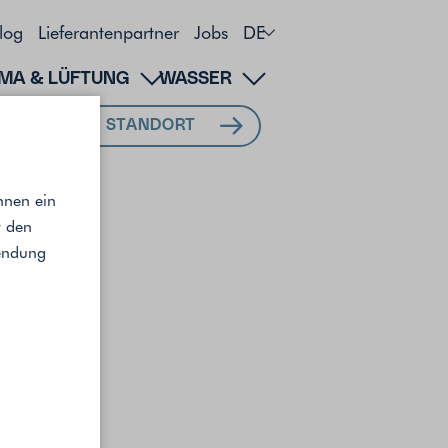
log
Lieferantenpartner
Jobs
DE
IMA & LÜFTUNG
WASSER
MEIN STANDORT
hnen ein
r den
wendung