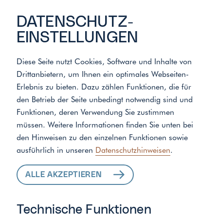
DATENSCHUTZ­
EINSTELLUNGEN
Diese Seite nutzt Cookies, Software und Inhalte von
Drittanbietern, um Ihnen ein optimales Webseiten-
Meister der Elemente
/
Wasser
/
Entkalkungsanlage
Erlebnis zu bieten. Dazu zählen Funktionen, die für
den Betrieb der Seite unbedingt notwendig sind und
Funktionen, deren Verwendung Sie zustimmen
ENTKALKUNGSANLAGE
müssen. Weitere Informationen finden Sie unten bei
GEGEN
den Hinweisen zu den einzelnen Funktionen sowie
(UN-)SICHTBAREN KALK
ausführlich in unseren
Datenschutzhinweisen
.
IM HAUSHALT:
ALLE AKZEPTIEREN
WENIGER PUTZEN,
LANGLEBIGERE
Technische Funktionen