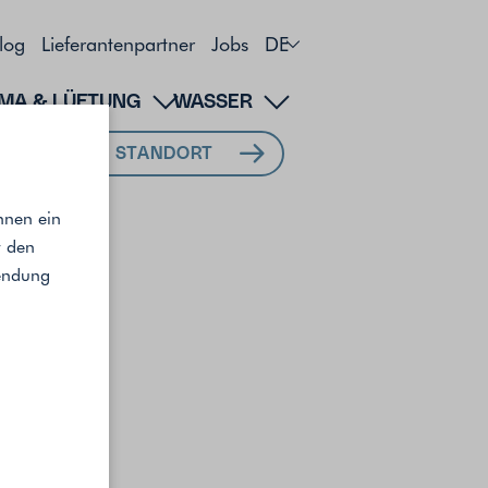
log
Lieferantenpartner
Jobs
DE
IMA & LÜFTUNG
WASSER
MEIN STANDORT
hnen ein
r den
wendung