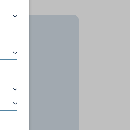
en zu
P-Adresse
o. KG