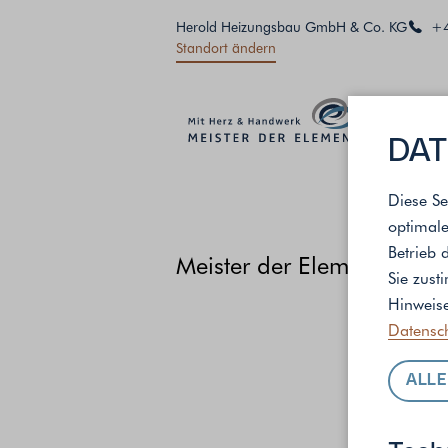
Herold Heizungsbau GmbH & Co. KG
+4
Standort ändern
DAT
Diese Se
optimale
Betrieb 
Meister der Elemente
/
St
Sie zust
Hinweise
Datensc
ALLE