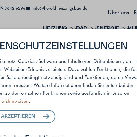
9 7642 6296
info@herold-heizungsbau.de
Über uns
B
HEIZUNG
BAD
ENERGIE
KL
ENSCHUTZ­EINSTELLUNGEN
ite nutzt Cookies, Software und Inhalte von Drittanbietern, um I
s Webseiten-Erlebnis zu bieten. Dazu zählen Funktionen, die fü
der Seite unbedingt notwendig sind und Funktionen, deren Ver
andort
immen müssen. Weitere Informationen finden Sie unten bei den
n zu den einzelnen Funktionen sowie ausführlich in unseren
hutzhinweisen
.
ALLE LEISTUNGEN
 AKZEPTIEREN
FÜR IHR ZUHAUSE