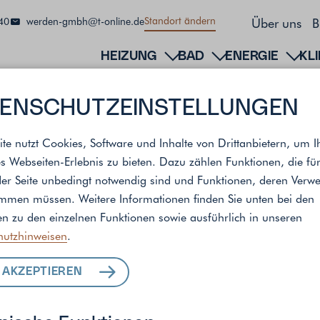
Über uns
B
Standort ändern
40
werden-gmbh@t-online.de
HEIZUNG
BAD
ENERGIE
KL
ENSCHUTZ­EINSTELLUNGEN
ite nutzt Cookies, Software und Inhalte von Drittanbietern, um I
s Webseiten-Erlebnis zu bieten. Dazu zählen Funktionen, die fü
der Seite unbedingt notwendig sind und Funktionen, deren Ver
andort
immen müssen. Weitere Informationen finden Sie unten bei den
n zu den einzelnen Funktionen sowie ausführlich in unseren
hutzhinweisen
.
ALLE LEISTUNGEN
 AKZEPTIEREN
FÜR IHR ZUHAUSE