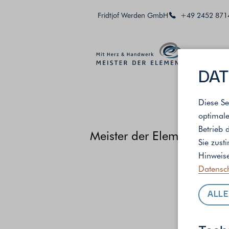
Fridtjof Werden GmbH
+49 2452 871
DAT
Diese Se
optimale
Betrieb 
Meister der Elemente
/
St
Sie zust
Hinweise
Datensc
ALLE