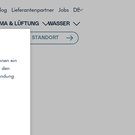
log
Lieferantenpartner
Jobs
DE
IMA & LÜFTUNG
WASSER
MEIN STANDORT
hnen ein
r den
wendung