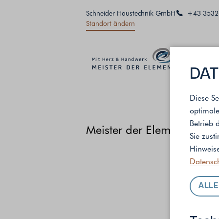
Schneider Haustechnik GmbH
+43 3532
Standort ändern
DAT
Diese Se
optimale
Betrieb 
Meister der Elemente
/
St
Sie zust
Hinweise
Datensc
ALLE