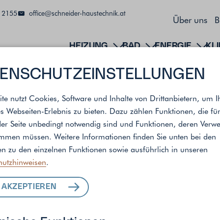
 2155
office@schneider-haustechnik.at
Über uns
B
HEIZUNG
BAD
ENERGIE
KL
ENSCHUTZ­EINSTELLUNGEN
ite nutzt Cookies, Software und Inhalte von Drittanbietern, um I
s Webseiten-Erlebnis zu bieten. Dazu zählen Funktionen, die fü
der Seite unbedingt notwendig sind und Funktionen, deren Ver
andort
immen müssen. Weitere Informationen finden Sie unten bei den
n zu den einzelnen Funktionen sowie ausführlich in unseren
hutzhinweisen
.
ALLE LEISTUNGEN
 AKZEPTIEREN
FÜR IHR ZUHAUSE