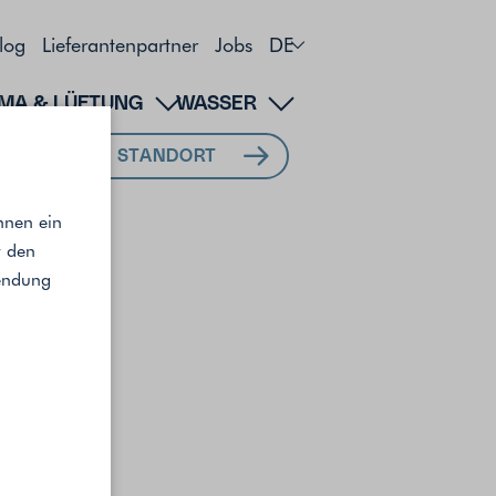
log
Lieferantenpartner
Jobs
DE
IMA & LÜFTUNG
WASSER
MEIN STANDORT
hnen ein
r den
wendung