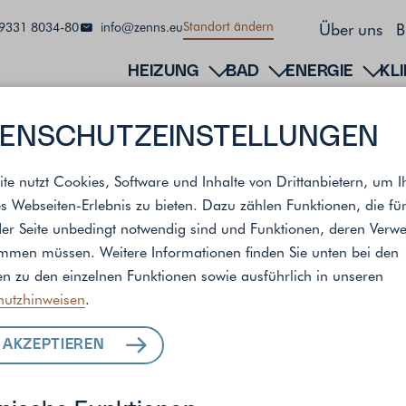
Über uns
B
Standort ändern
9331 8034-80
info@zenns.eu
HEIZUNG
BAD
ENERGIE
KL
ENSCHUTZ­EINSTELLUNGEN
ite nutzt Cookies, Software und Inhalte von Drittanbietern, um I
s Webseiten-Erlebnis zu bieten. Dazu zählen Funktionen, die fü
der Seite unbedingt notwendig sind und Funktionen, deren Ver
andort
immen müssen. Weitere Informationen finden Sie unten bei den
n zu den einzelnen Funktionen sowie ausführlich in unseren
hutzhinweisen
.
ALLE LEISTUNGEN
 AKZEPTIEREN
FÜR IHR ZUHAUSE