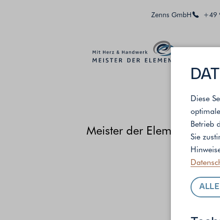
Zenns GmbH
+49 
DAT
Diese Se
optimale
Betrieb 
Meister der Elemente
/
St
Sie zust
Hinweise
Datensc
ALLE