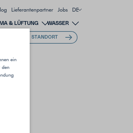
log
Lieferantenpartner
Jobs
DE
IMA & LÜFTUNG
WASSER
MEIN STANDORT
hnen ein
r den
wendung