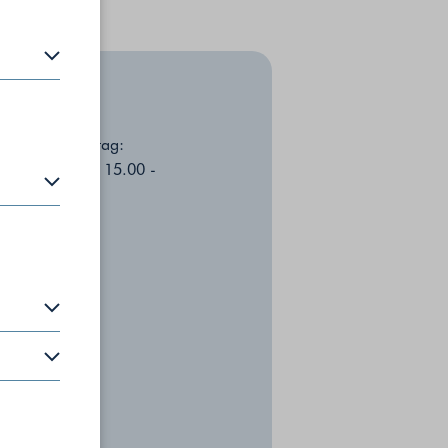
en zu
ag - Donnerstag:
0 - 12.00 Uhr, 15.00 -
30 Uhr
P-Adresse
tag:
0 - 12.00 Uhr
25.9.2024:
chlossen