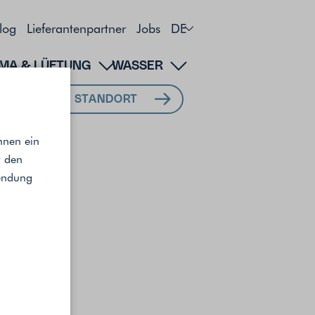
log
Lieferantenpartner
Jobs
DE
IMA & LÜFTUNG
WASSER
MEIN STANDORT
hnen ein
r den
wendung