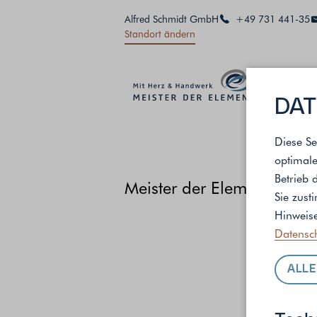
Alfred Schmidt GmbH
+49 731 441-35
Standort ändern
DAT
Diese Se
optimale
Betrieb 
Meister der Elemente
/
St
Sie zust
Hinweise
Datensc
ALLE