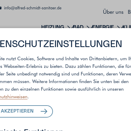
info@alfred-schmidt-sanitaer.de
Über uns
B
HEIZUNG
BAD
ENERGIE
KL
ENSCHUTZ­EINSTELLUNGEN
ite nutzt Cookies, Software und Inhalte von Drittanbietern, um I
s Webseiten-Erlebnis zu bieten. Dazu zählen Funktionen, die fü
der Seite unbedingt notwendig sind und Funktionen, deren Ver
andort
immen müssen. Weitere Informationen finden Sie unten bei den
n zu den einzelnen Funktionen sowie ausführlich in unseren
hutzhinweisen
.
ALLE LEISTUNGEN
 AKZEPTIEREN
FÜR IHR ZUHAUSE