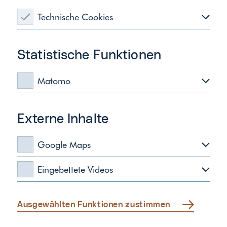
Technische Cookies
Diese Cookies sind notwendig, um die
Basisfunktionen unserer Webseiten zu ermöglichen.
Statistische Funktionen
Matomo
Matomo erfasst Ihre Seitenaufrufe zu anonymen
Statistikzwecken. Ihre IP-Adresse wird vor der
Externe Inhalte
Übertragung anonymisiert.
Google Maps
Diese Zustimmung erlaubt Ihnen die Nutzung der
Eingebettete Videos
Wärmepumpen gelten als eine der
Beratersuche.
Diese Zustimmung erlaubt Ihnen eingebettete Videos
nachhaltigsten Heizsysteme, da sie die
anzusehen.
Umgebungswärme nutzen und somit keine
Ausgewählten Funktionen zustimmen
fossilen Brennstoffe verbrennen. Dies führt zu