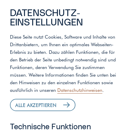
DATENSCHUTZ­
EINSTELLUNGEN
Start
/
Standort
/
Schreckert GmbH
/
Über uns
Diese Seite nutzt Cookies, Software und Inhalte von
Drittanbietern, um Ihnen ein optimales Webseiten-
Erlebnis zu bieten. Dazu zählen Funktionen, die für
Echtes Handwerk in Ihrer Nähe
den Betrieb der Seite unbedingt notwendig sind und
SCHRECKERT GMBH IST
Funktionen, deren Verwendung Sie zustimmen
IHR HAUSTECHNIK-
müssen. Weitere Informationen finden Sie unten bei
EXPERTE
den Hinweisen zu den einzelnen Funktionen sowie
ausführlich in unseren
Datenschutzhinweisen
.
ALLE AKZEPTIEREN
Als Teil eines innovativen Handwerksverbunds
kombinieren wir die professionelle
Leistungsfähigkeit der überregionalen Marke
Technische Funktionen